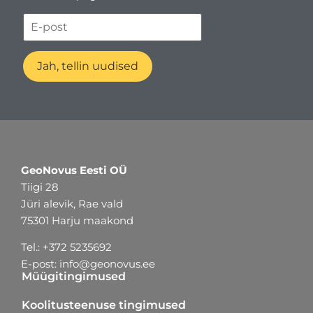
Jah, tellin uudised
GeoNovus Eesti OÜ
Tiigi 28
Jüri alevik, Rae vald
75301 Harju maakond
Tel.: +372 5235692
E-post:
info@geonovus.ee
Müügitingimused
Koolitusteenuse tingimused