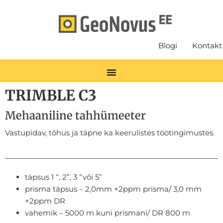
Blogi
Kontakt
TRIMBLE C3
Mehaaniline tahhümeeter
Vastupidav, tõhus ja täpne ka keerulistes töötingimustes.
täpsus 1 “, 2”, 3 “või 5”
prisma täpsus – 2,0mm +2ppm prisma/ 3,0 mm
+2ppm DR
vahemik – 5000 m kuni prismani/ DR 800 m