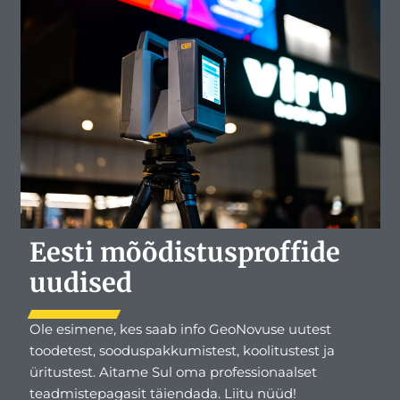
Eesti mõõdistusproffide
uudised
Ole esimene, kes saab info GeoNovuse uutest
toodetest, sooduspakkumistest, koolitustest ja
üritustest. Aitame Sul oma professionaalset
teadmistepagasit täiendada. Liitu nüüd!