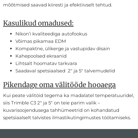
mõõtmised saavad kiiresti ja efektiivselt tehtud.
Kasulikud omadused:
Nikon’i kvaliteediga autofookus
Võimas pikamaa EDM
Kompaktne, ülikerge ja vastupidav disain
Kahepoolsed ekraanid
Lihtsalt hoomatav tarkvara
Saadaval spetsiaalsed 2″ ja 5″ talvemudelid
Pikendage oma välitööde hooaega
Kui peate välitöid tegema ka madalatel temperatuuridel,
siis Trimble C3 2″ ja 5″ on teie parim valik –
kuvarisoojendusega tahhümeetrid on kohandatud
spetsiaalselt talvistes ilmastikutingimustes töötamiseks.